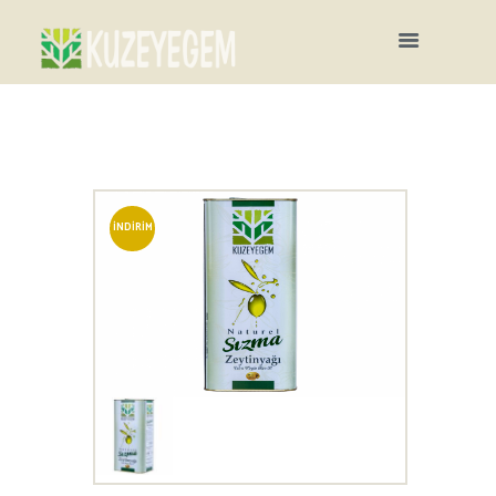
İNDIRIM
!