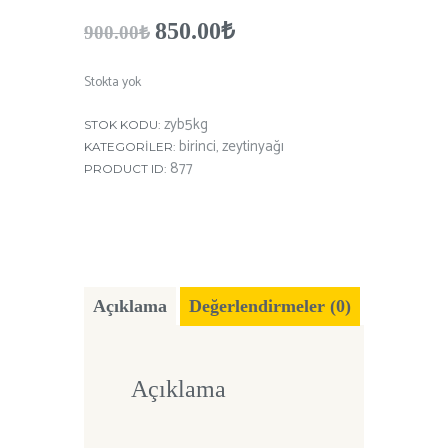
Orijinal
850.00
₺
Şu
900.00
₺
fiyat:
andaki
900.00₺.
fiyat:
Stokta yok
850.00₺.
zyb5kg
STOK KODU:
birinci
zeytinyağı
KATEGORILER:
,
877
PRODUCT ID:
Açıklama
Değerlendirmeler (0)
Açıklama