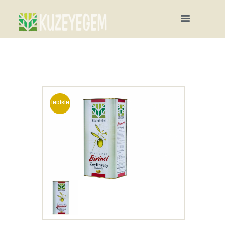
İNDIRIM
!