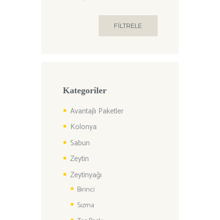
düşük
yüksek
FILTRELE
fiyat
fiyat
Kategoriler
Avantajlı Paketler
Kolonya
Sabun
Zeytin
Zeytinyağı
Birinci
Sızma