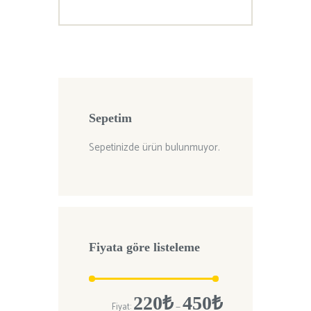
Sepetim
Sepetinizde ürün bulunmuyor.
Fiyata göre listeleme
En
En
220₺
450₺
Fiyat:
—