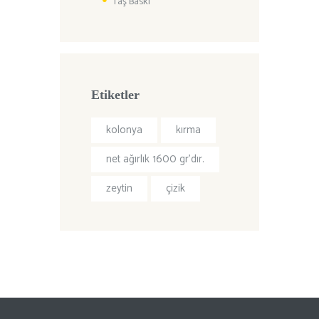
Taş Baskı
Etiketler
kolonya
kırma
net ağırlık 1600 gr’dır.
zeytin
çizik