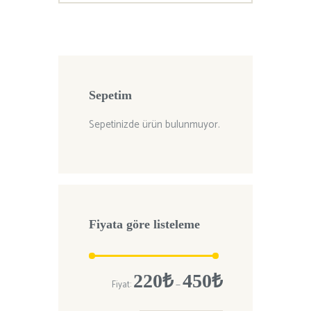
Sepetim
Sepetinizde ürün bulunmuyor.
Fiyata göre listeleme
En
En
220₺
450₺
Fiyat:
—
düşük
yüksek