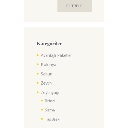
FILTRELE
fiyat
fiyat
Kategoriler
Avantajlı Paketler
Kolonya
Sabun
Zeytin
Zeytinyağı
Birinci
Sızma
Taş Baskı