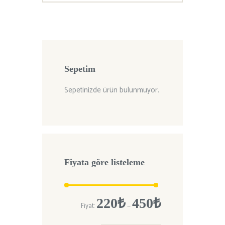
Sepetim
Sepetinizde ürün bulunmuyor.
Fiyata göre listeleme
En
En
220₺
450₺
Fiyat:
—
düşük
yüksek