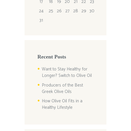
17
18
19
20
21
22
23
24
25
26
27
28
29
30
31
Recent Posts
Want to Stay Healthy for
Longer? Switch to Olive Oil
Producers of the Best
Greek Olive Oils
How Olive Oil Fits in a
Healthy Lifestyle