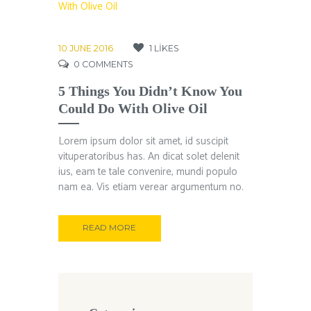
10 JUNE 2016
1
LIKES
0
COMMENTS
5 Things You Didn’t Know You
Could Do With Olive Oil
Lorem ipsum dolor sit amet, id suscipit
vituperatoribus has. An dicat solet delenit
ius, eam te tale convenire, mundi populo
nam ea. Vis etiam verear argumentum no.
READ MORE