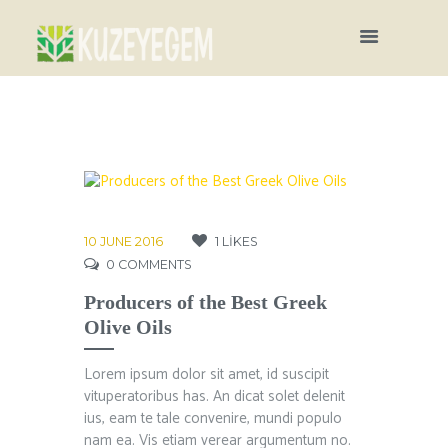
10 JUNE 2016
1
LIKES
0
COMMENTS
Producers of the Best Greek
Olive Oils
Lorem ipsum dolor sit amet, id suscipit
vituperatoribus has. An dicat solet delenit
ius, eam te tale convenire, mundi populo
nam ea. Vis etiam verear argumentum no.