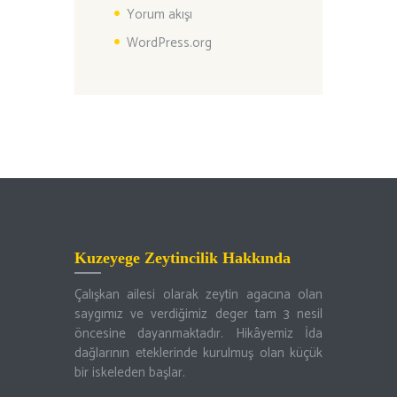
Yorum akışı
WordPress.org
Kuzeyege Zeytincilik Hakkında
Çalışkan ailesi olarak zeytin agacına olan
saygımız ve verdiğimiz deger tam 3 nesil
öncesine dayanmaktadır. Hikâyemiz İda
dağlarının eteklerinde kurulmuş olan küçük
bir iskeleden başlar.