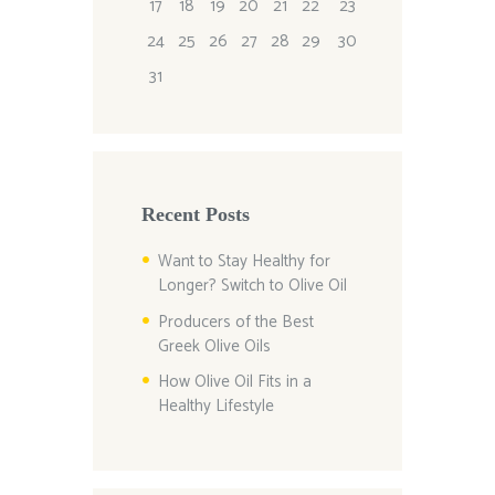
17
18
19
20
21
22
23
24
25
26
27
28
29
30
31
Recent Posts
Want to Stay Healthy for
Longer? Switch to Olive Oil
Producers of the Best
Greek Olive Oils
How Olive Oil Fits in a
Healthy Lifestyle