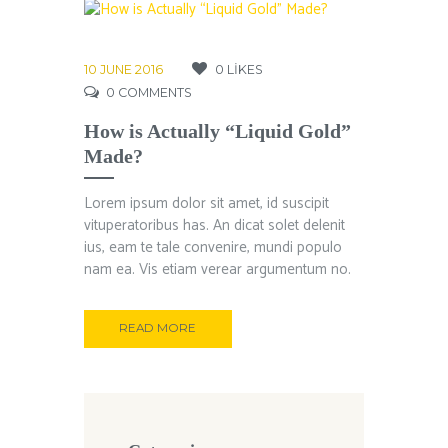
10 JUNE 2016
0
LIKES
0
COMMENTS
How is Actually “Liquid Gold”
Made?
Lorem ipsum dolor sit amet, id suscipit
vituperatoribus has. An dicat solet delenit
ius, eam te tale convenire, mundi populo
nam ea. Vis etiam verear argumentum no.
READ MORE