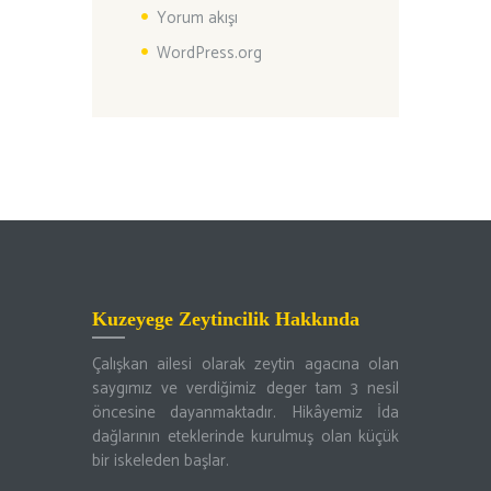
Yorum akışı
WordPress.org
Kuzeyege Zeytincilik Hakkında
Çalışkan ailesi olarak zeytin agacına olan
saygımız ve verdiğimiz deger tam 3 nesil
öncesine dayanmaktadır. Hikâyemiz İda
dağlarının eteklerinde kurulmuş olan küçük
bir iskeleden başlar.