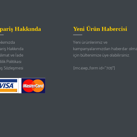
ipariş Hakkında
Yeni Ürün Habercisi
kkımızda
Yeni ürünlerimiz ve
ariş Hakkında
kampanyalarımızdan haberdar olm
limat ve İade
için bültenimize üye olabilirsiniz.
lilik Politikası
ış Sözleşmesi
[mc4wp_form id=”705″]