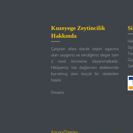
Kuzeyege Zeytincilik
S
Hakkında
Ha
Sip
Çalışkan ailesi olarak zeytin agacına
Tes
olan saygımız ve verdiğimiz deger tam
Giz
3 nesil öncesine dayanmaktadır.
Sat
Hikâyemiz İda dağlarının eteklerinde
kurulmuş olan küçük bir iskeleden
başlar.
Devamı
AncoraThemes
© 2018. All rights reserved.