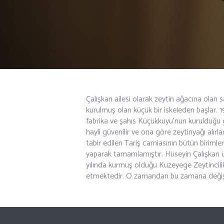
Çalışkan ailesi olarak zeytin ağacına olan
kurulmuş olan küçük bir iskeleden başlar. 19
fabrika ve şahıs Küçükkuyu’nun kurulduğu g
hayli güvenilir ve ona göre zeytinyağı alır
tabir edilen Tariş camiasının bütün birimle
yaparak tamamlamıştır. Hüseyin Çalışkan üç
yılında kurmuş olduğu Kuzeyege Zeytinci
etmektedir. O zamandan bu zamana değişm