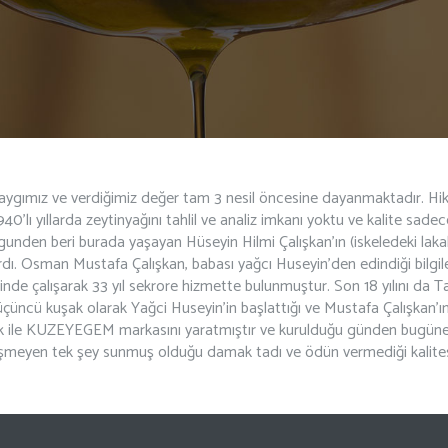
 saygımız ve verdiğimiz değer tam 3 nesil öncesine dayanmaktadır. Hi
40’lı yıllarda zeytinyağını tahlil ve analiz imkanı yoktu ve kalite sadec
unden beri burada yaşayan Hüseyin Hilmi Çalışkan’ın (iskeledeki laka
lardı. Osman Mustafa Çalışkan, babası yağcı Huseyin’den edindiği bilgile
rinde çalışarak 33 yıl sekrore hizmette bulunmuştur. Son 18 yılını da T
üncü kuşak olarak Yağci Huseyin’in başlattığı ve Mustafa Çalışkan’ın
lik ile KUZEYEGEM markasını yaratmıştır ve kurulduğu günden bug
eyen tek şey sunmuş olduğu damak tadı ve ödün vermediği kalitesi