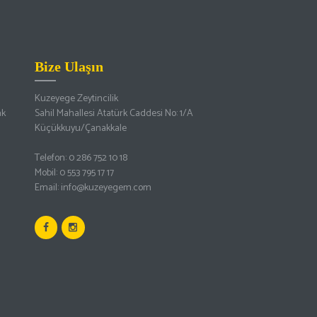
Bize Ulaşın
Kuzeyege Zeytincilik
ak
Sahil Mahallesi Atatürk Caddesi No: 1/A
Küçükkuyu/Çanakkale
Telefon: 0 286 752 10 18
Mobil: 0 553 795 17 17
Email: info@kuzeyegem.com