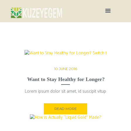
10 JUNE 2016
Want to Stay Healthy for Longer? Switch to O
Produce
Lorem ipsum dolor sit amet, id suscipit vituperatoribus ha
Lorem ipsum
READ MORE