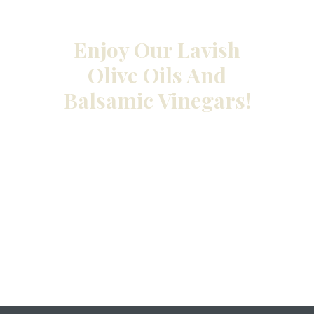
Enjoy Our Lavish
Olive Oils And
Balsamic Vinegars!