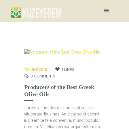
10 JUNE 2016
1
LIKES
0
COMMENTS
Producers of the Best Greek
Olive Oils
Lorem ipsum dolor sit amet, id suscipit
vituperatoribus has. An dicat solet delenit
ius, eam te tale convenire, mundi populo
nam ea. Vis etiam verear argumentum no.