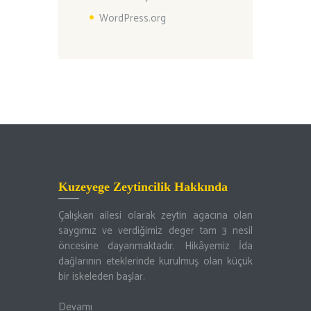
WordPress.org
Kuzeyege Zeytincilik Hakkında
Çalışkan ailesi olarak zeytin agacına olan
saygımız ve verdiğimiz deger tam 3 nesil
öncesine dayanmaktadır. Hikâyemiz İda
dağlarının eteklerinde kurulmuş olan küçük
bir iskeleden başlar.
Devamı