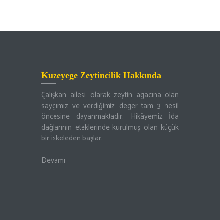
Kuzeyege Zeytincilik Hakkında
Çalışkan ailesi olarak zeytin agacına olan
saygımız ve verdiğimiz deger tam 3 nesil
öncesine dayanmaktadır. Hikâyemiz İda
dağlarının eteklerinde kurulmuş olan küçük
bir iskeleden başlar.
Devamı