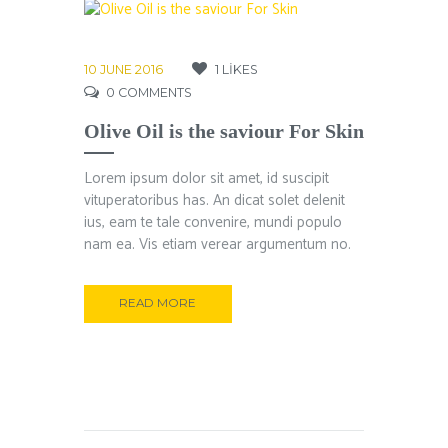
10 JUNE 2016
1
LIKES
0
COMMENTS
Olive Oil is the saviour For Skin
Lorem ipsum dolor sit amet, id suscipit
vituperatoribus has. An dicat solet delenit
ius, eam te tale convenire, mundi populo
nam ea. Vis etiam verear argumentum no.
READ MORE