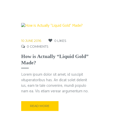
10 JUNE 2016
0
LIKES
0
COMMENTS
How is Actually “Liquid Gold”
Made?
Lorem ipsum dolor sit amet, id suscipit
vituperatoribus has. An dicat solet delenit
ius, eam te tale convenire, mundi populo
nam ea. Vis etiam verear argumentum no.
READ MORE