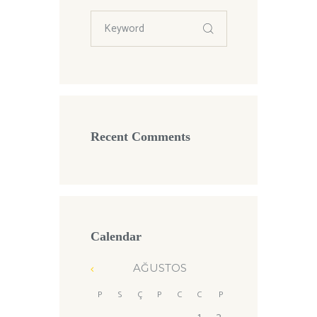
Recent Comments
Calendar
AĞUSTOS
P
S
Ç
P
C
C
P