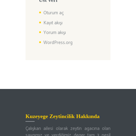
Üst veri
Oturum aç
Kayıt akışı
Yorum akışı
WordPress.org
Kuzeyege Zeytincilik Hakkında
Çalışkan ailesi olarak zeytin agacına olan
saygımız ve verdiğimiz deger tam 3 nesil