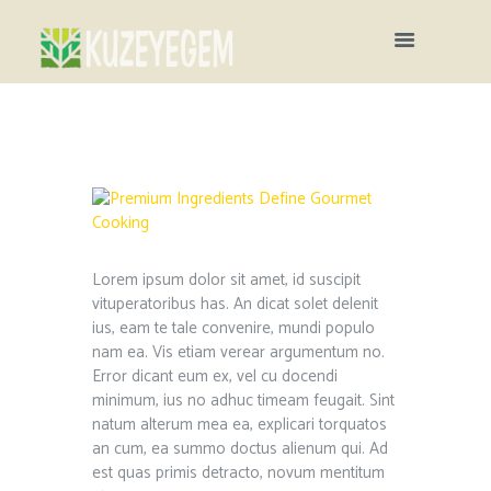
Lorem ipsum dolor sit amet, id suscipit
vituperatoribus has. An dicat solet delenit
ius, eam te tale convenire, mundi populo
nam ea. Vis etiam verear argumentum no.
Error dicant eum ex, vel cu docendi
minimum, ius no adhuc timeam feugait. Sint
natum alterum mea ea, explicari torquatos
an cum, ea summo doctus alienum qui. Ad
est quas primis detracto, novum mentitum