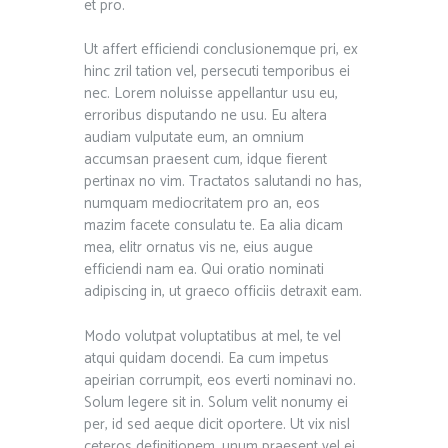
et pro.
Ut affert efficiendi conclusionemque pri, ex
hinc zril tation vel, persecuti temporibus ei
nec. Lorem noluisse appellantur usu eu,
erroribus disputando ne usu. Eu altera
audiam vulputate eum, an omnium
accumsan praesent cum, idque fierent
pertinax no vim. Tractatos salutandi no has,
numquam mediocritatem pro an, eos
mazim facete consulatu te. Ea alia dicam
mea, elitr ornatus vis ne, eius augue
efficiendi nam ea. Qui oratio nominati
adipiscing in, ut graeco officiis detraxit eam.
Modo volutpat voluptatibus at mel, te vel
atqui quidam docendi. Ea cum impetus
apeirian corrumpit, eos everti nominavi no.
Solum legere sit in. Solum velit nonumy ei
per, id sed aeque dicit oportere. Ut vix nisl
ceteros definitionem, unum praesent vel ei.